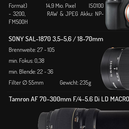
Format) 14,9 Mio. Pixel ISO100
- 3200, RAW & JPEG Akku: NP-
FM500H
SONY SAL-1870 3,5-5,6 / 18-70mm
Brennweite
: 27 - 105
min. Fokus: 0,38
min. Blende: 22 - 36
Filter ∅
55mm Gewicht: 235
g
Tamron AF 70-300mm F/4-5.6 Di LD MACRO 