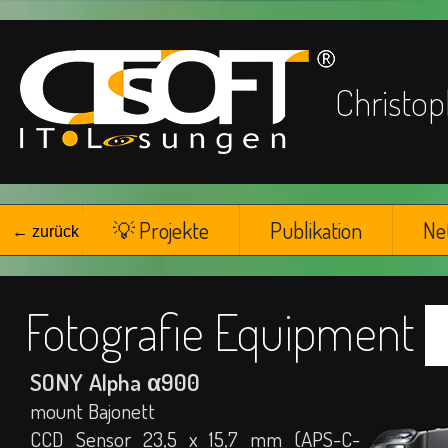
Chris
☁
💡 Projekte
Publikation
Ne
← zurück
Fotografie Equipment
SONY Alpha
α
900
mount Bajonett
CCD Sensor 23,5 x 15,7 mm (APS-C-