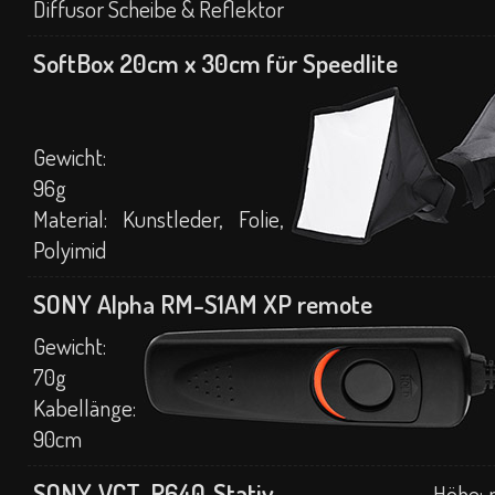
Diffusor Scheibe & Reflektor
SoftBox 20cm x 30cm für Speedlite
Gewicht:
96g
Material: Kunstleder, Folie,
Polyimid
SONY Alpha RM-S1AM
XP remote
Gewicht:
70g
Kabellänge:
90cm
SONY VCT-R640 Stativ
Höhe: 