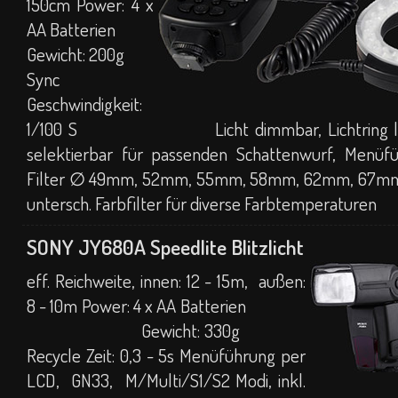
150cm Power: 4 x
AA Batterien
Gewicht: 200g
Sync
Geschwindigkeit:
1/100 S Licht dimmbar, Lichtring links
selektierbar für passenden Schattenwurf, Menüf
Filter ∅ 49mm, 52mm, 55mm, 58mm, 62mm, 67m
untersch. Farbfilter für diverse Farbtemperaturen
SONY JY680A Speedlite Blitzlicht
eff. Reichweite, innen: 12 - 15m, außen:
8 - 10m Power: 4 x AA Batterien
Gewicht: 330g
Recycle Zeit: 0,3 - 5s Menüführung per
LCD, GN33, M/Multi/S1/S2 Modi, inkl.