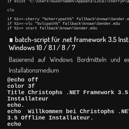
if exist "C:\Users\%username%\AppData\Local\CherryPl
cls
if %1==-cherry "%cherrypath%" fallback\known\Sender.m
if %1==-vlc "%vlcpath%" fallback\known\Sender.m3u

if %1== start fallback\known\Sender.m3u
∎ batch-script für .net framework 3.5 Inst
Windows 10 / 8.1 / 8 / 7
Basierend auf Windows Bordmitteln und 
Installationsmedium
@echo off
color 3f
Title Christophs .NET Framework 3.5
Installateur
echo.
echo Willkommen bei Christophs .NE
3.5 Offline Installateur.
echo