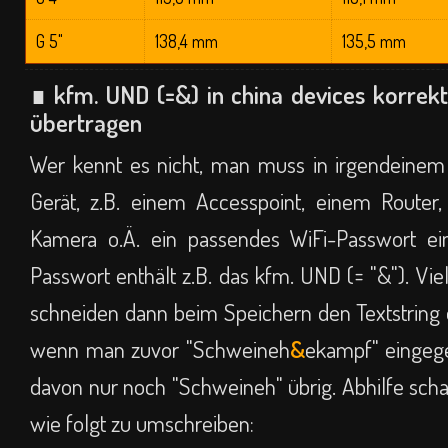
G 5"
138,4 mm
135,5 mm
∎ kfm. UND (=&) in china devices korrek
übertragen
Wer kennt es nicht, man muss in irgendeinem 
Gerät, z.B. einem Accesspoint, einem Router
Kamera o.Ä. ein passendes WiFi-Passwort ei
Passwort enthält z.B. das kfm. UND (= "&"). Viel
schneiden dann beim Speichern den Textstring 
wenn man zuvor "Schweineh
&
ekampf" eingege
davon nur noch "Schweineh" übrig. Abhilfe schaf
wie folgt zu umschreiben: