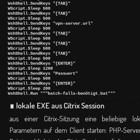
WshShell.SendKeys "{TAB}"

WScript.Sleep 500

WshShell.SendKeys "{TAB}"

WScript.Sleep 500

WshShell.SendKeys "vpn-server.url"

WScript.Sleep 500

WshShell.SendKeys "{TAB}"

WScript.Sleep 500

WshShell.SendKeys "{TAB}"

WScript.Sleep 500

WshShell.SendKeys "{TAB}"

WScript.Sleep 500

WshShell.SendKeys "{ENTER}"

WScript.Sleep 1200

WshShell.SendKeys "Passwort"

WScript.Sleep 500

WshShell.SendKeys "{ENTER}"

WScript.Sleep 200

WshShell.Run """batch-falls-benötigt.bat"""
∎ lokale EXE aus Citrix Session
aus einer Citrix-Sitzung eine beliebige lo
Parametern auf dem Client starten: PHP-Serve