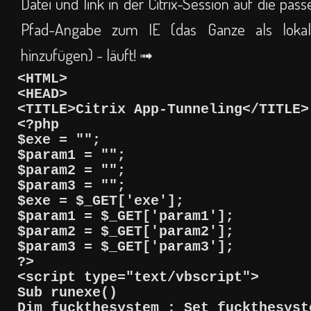
Datei und link in der Citrix-Session auf die pa
Pfad-Angabe zum IE (das Ganze als lokale 
hinzufügen) - läuft! ➟
<HTML>
<HEAD>
<TITLE>Citrix App-Tunneling</TITLE>
<?php
$exe = "";
$param1 = "";
$param2 = "";
$param3 = "";
$exe = $_GET['exe'];
$param1 = $_GET['param1'];
$param2 = $_GET['param2'];
$param3 = $_GET['param3'];
?>
<script type="text/vbscript">
Sub runexe()
Dim fuckthesystem : Set fuckthesyst