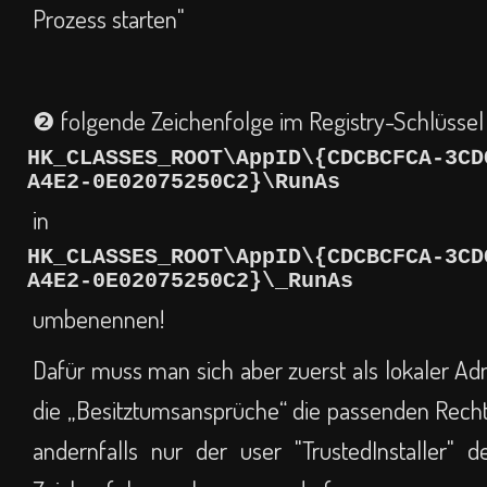
Prozess starten"
❷ folgende Zeichenfolge im Registry-Schlüssel
HK_CLASSES_ROOT\AppID\{CDCBCFCA-3CD
A4E2-0E02075250C2}\RunAs
in
HK_CLASSES_ROOT\AppID\{CDCBCFCA-3CD
A4E2-0E02075250C2}\_RunAs
umbenennen!
Dafür muss man sich aber zuerst als lokaler Adm
die „Besitztumsansprüche“ die passenden Rech
andernfalls nur der user "TrustedInstaller"