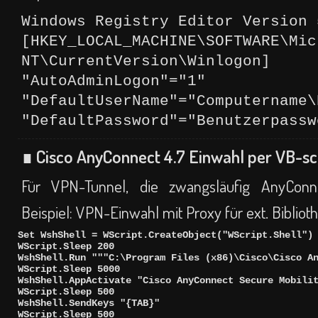
Windows Registry Editor Version 
[HKEY_LOCAL_MACHINE\SOFTWARE\Mic
NT\CurrentVersion\Winlogon]
"AutoAdminLogon"="1"
"DefaultUserName"="Computername\
"DefaultPassword"="Benutzerpassw
∎ Cisco AnyConnect 4.7 Einwahl per VB-sc
Für VPN-Tunnel, die zwangsläufig AnyConne
Beispiel: VPN-Einwahl mit Proxy für ext. Biblio
Set WshShell = WScript.CreateObject("WScript.Shell")
WScript.Sleep 200

WshShell.Run """C:\Program Files (x86)\Cisco\Cisco An
WScript.Sleep 5000

WshShell.AppActivate "Cisco AnyConnect Secure Mobilit
WScript.Sleep 500

WshShell.SendKeys "{TAB}"

WScript.Sleep 500
