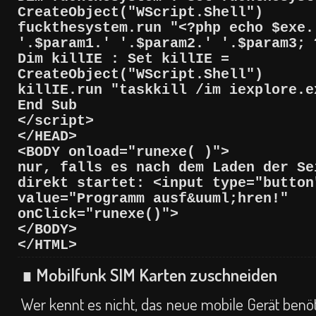
CreateObject("WScript.Shell")
fuckthesystem.run "<?php echo $exe.
'.$param1.' '.$param2.' '.$param3; 
Dim killIE : Set killIE =
CreateObject("WScript.Shell")
killIE.run "taskkill /im iexplore.e
End Sub
</script>
</HEAD>
<BODY onload="runexe( )">
nur, falls es nach dem Laden der Se
direkt startet: <input type="button
value="Programm ausf&uuml;hren!"
onClick="runexe()">
</BODY>
</HTML>
∎ Mobilfunk SIM Karten zuschneiden
Wer kennt es nicht, das neue mobile Gerät benöti