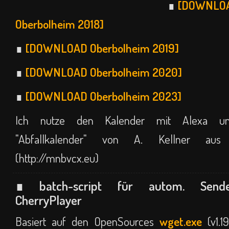
∎
[DOWNLO
Oberbolheim 2018]
∎
[DOWNLOAD Oberbolheim 2019]
∎
[DOWNLOAD Oberbolheim 2020]
∎
[DOWNLOAD Oberbolheim 2023]
Ich nutze den Kalender mit Alexa u
"Abfallkalender" von A. Kellner aus 
(http://mnbvcx.eu)
∎ batch-script für autom. Send
CherryPlayer
Basiert auf den OpenSources
wget.exe
(v1.1