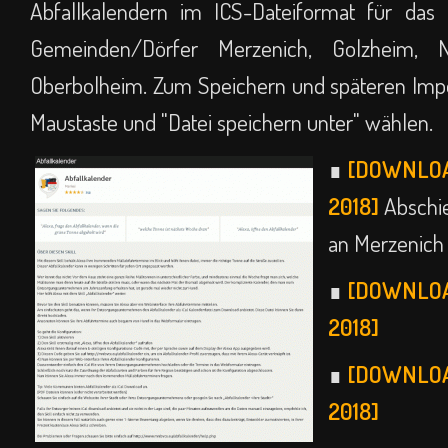
Abfallkalendern im ICS-Dateiformat für das
Gemeinden/Dörfer Merzenich, Golzheim, 
Oberbolheim. Zum Speichern und späteren Impo
Maustaste und "Datei speichern unter" wählen.
∎
[DOWNLOA
2018]
Abschi
an Merzenich
∎
[DOWNLOA
2018]
∎
[DOWNLOA
2018]