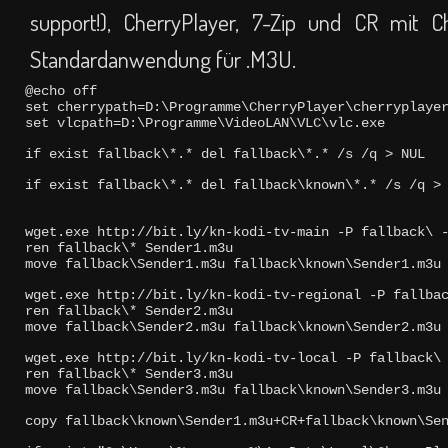
support!), CherryPlayer, 7-Zip und CR mit Ch
Standardanwendung für .M3U.
@echo off

set cherrypath=D:\Programme\CherryPlayer\cherryplayer
set vlcpath=D:\Programme\VideoLAN\VLC\vlc.exe
if exist fallback\*.* del fallback\*.* /s /q > NUL
if exist fallback\*.* del fallback\known\*.* /s /q >
wget.exe http://bit.ly/kn-kodi-tv-main -P fallback\ -
ren fallback\* Sender1.m3u

move fallback\Sender1.m3u fallback\known\Sender1.m3u
wget.exe http://bit.ly/kn-kodi-tv-regional -P fallbac
ren fallback\* Sender2.m3u

move fallback\Sender2.m3u fallback\known\Sender2.m3u
wget.exe http://bit.ly/kn-kodi-tv-local -P fallback\ 
ren fallback\* Sender3.m3u

move fallback\Sender3.m3u fallback\known\Sender3.m3u
copy fallback\known\Sender1.m3u+CR+fallback\known\Se