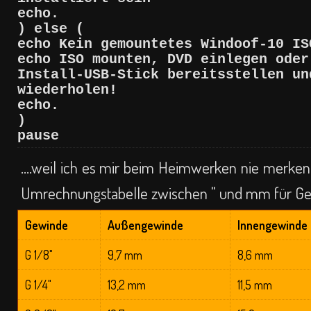
echo.
) else (
echo Kein gemountetes Windoof-10 IS
echo ISO mounten, DVD einlegen oder
Install-USB-Stick bereitsstellen un
wiederholen!
echo.
)
pause
....
weil ich es mir beim Heimwerken nie merken 
Umrechnungstabelle zwischen " und mm für Ge
Gewinde
Außengewinde
Innengewinde
G 1/8"
9,7 mm
8,6 mm
G 1/4"
13,2 mm
11,5 mm