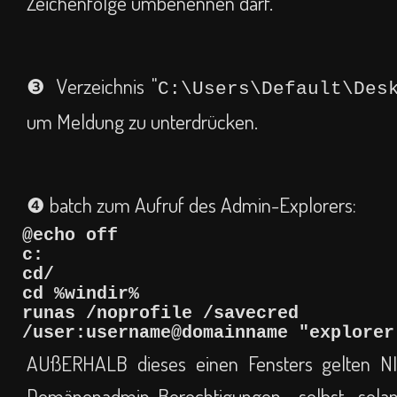
Zeichenfolge umbenennen darf.
❸ Verzeichnis "
C:\Users\Default\Des
um Meldung zu unterdrücken.
❹ batch zum Aufruf des Admin-Explorers:
@echo off
c:
cd/
cd %windir%
runas /noprofile /savecred
/user:username@domainname "explorer
AUßERHALB dieses einen Fensters gelten 
Domänenadmin-Berechtigungen, selbst solan