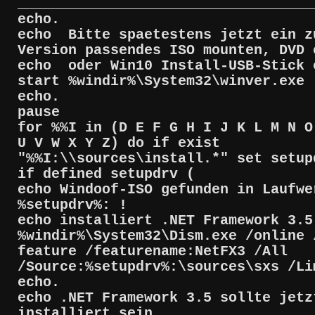
___________________________________
echo.
echo Bitte spaetestens jetzt ein z
Version passendes ISO mounten, DVD 
echo oder Win10 Install-USB-Stick 
start %windir%\System32\winver.exe
echo.
pause
for %%I in (D E F G H I J K L M N O
U V W X Y Z) do if exist
"%%I:\\sources\install.*" set setup
if defined setupdrv (
echo Windoof-ISO gefunden in Laufwe
%setupdrv%: !
echo installiert .NET Framework 3.5
%windir%\System32\Dism.exe /online 
feature /featurename:NetFX3 /All
/Source:%setupdrv%:\sources\sxs /Li
echo.
echo .NET Framework 3.5 sollte jetz
installiert sein