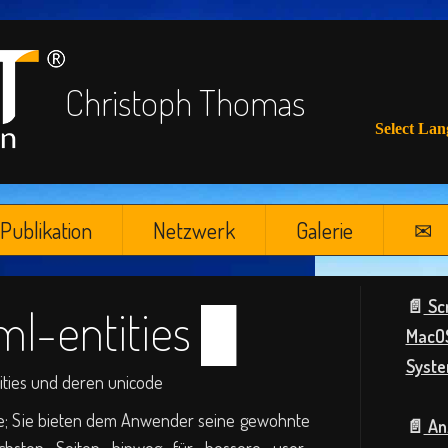
Christoph Thomas
Select La
Publikation
Netzwerk
Galerie
✉
📄
Scr
ml-entities
MacOS
Syste
ntities und deren unicode
che; Sie bieten dem Anwender seine gewohnte
📄
Anz