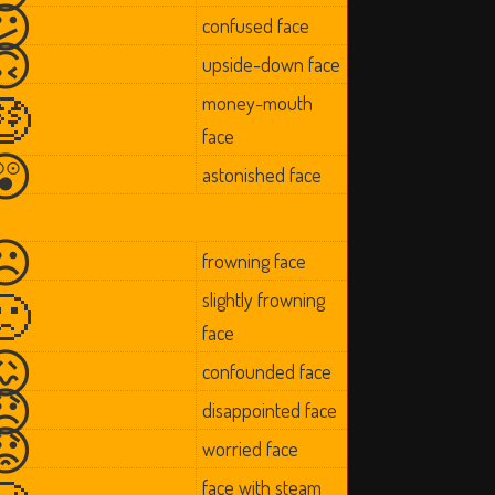
😕
confused face
🙃
upside-down face
🤑
money-mouth
face
😲
astonished face
☹
frowning face
🙁
slightly frowning
face
😖
confounded face
😞
disappointed face
😟
worried face
face with steam