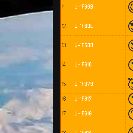
11
U+1F60B
12
U+1F60E
13
U+1F60D
14
U+1F618
15
U+1F970
16
U+1F617
17
U+1F619
18
U+1F61A