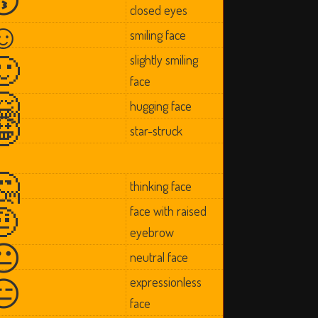
closed eyes
☺
smiling face
🙂
slightly smiling
face
🤗
hugging face
🤩
star-struck
🤔
thinking face
🤨
face with raised
eyebrow
😐
neutral face
😑
expressionless
face