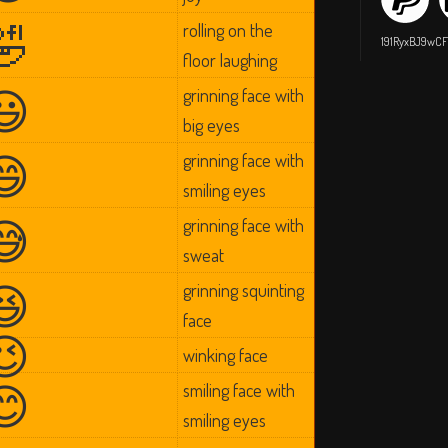
🤣
rolling on the
191RyxBJ9wC
floor laughing
😃
grinning face with
big eyes
😄
grinning face with
smiling eyes
😅
grinning face with
sweat
😆
grinning squinting
face
😉
winking face
😊
smiling face with
smiling eyes