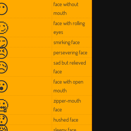
😶
face without
mouth
🙄
face with rolling
eyes
😏
smirking face
😣
persevering face
😥
sad but relieved
face
😮
face with open
mouth
🤐
zipper-mouth
face
😯
hushed face
😪
sleepy face