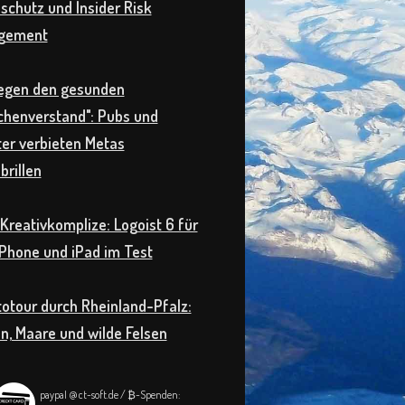
schutz und Insider Risk
gement
egen den gesunden
henverstand": Pubs und
er verbieten Metas
brillen
Kreativkomplize: Logoist 6 für
iPhone und iPad im Test
otour durch Rheinland-Pfalz:
n, Maare und wilde Felsen
paypaI @ ct-soft.de / ₿-Spenden: