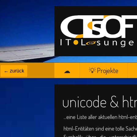
☁
💡 Projekte
← zurück
unicode & ht
...eine Liste aller aktuellen html-e
html-Entitäten sind eine tolle Sa