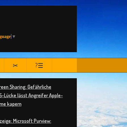
nguage
▼
✂
?☰
een Sharing: Gefährliche
-Lücke lässt Angreifer Apple-
me kapern
eige: Microsoft Purview: