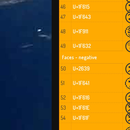
46
U+1F615
47
U+1F643
48
U+1F911
49
U+1F632
faces - negative
50
U+2639
51
U+1F641
52
U+1F616
53
U+1F61E
54
U+1F61F