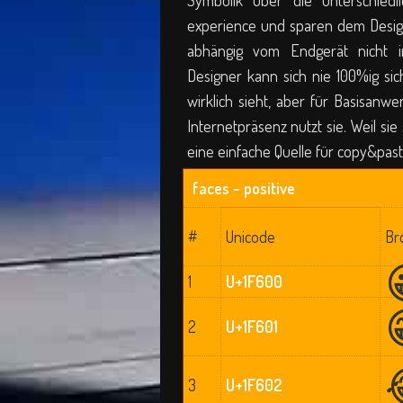
Symbolik über die unterschiedl
experience und sparen dem Design
abhängig vom Endgerät nicht i
Designer kann sich nie 100%ig sic
wirklich sieht, aber für Basisanw
Internetpräsenz nutzt sie. Weil si
eine einfache Quelle für copy&pas
faces - positive
#
Unicode
Br
1
U+1F600
2
U+1F601
3
U+1F602