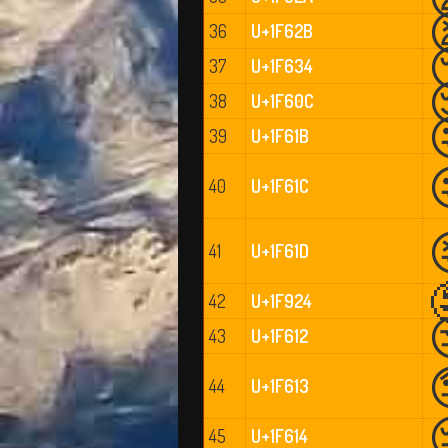
36
U+1F62B
37
U+1F634
38
U+1F60C
39
U+1F61B
40
U+1F61C
41
U+1F61D
42
U+1F924
43
U+1F612
44
U+1F613
45
U+1F614