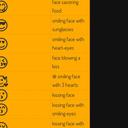
😋
face savoring
food
😎
smiling face with
sunglasses
😍
smiling face with
heart-eyes
😘
face blowing a
kiss
🥰
⊛ smiling face
with 3 hearts
😗
kissing face
😙
kissing face with
smiling eyes
😚
kissing face with