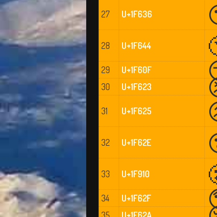
27
U+1F636
28
U+1F644
29
U+1F60F
30
U+1F623
31
U+1F625
32
U+1F62E
33
U+1F910
34
U+1F62F
35
U+1F62A