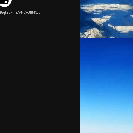
FDsqkzUwTmcWMS5xJNNf35E