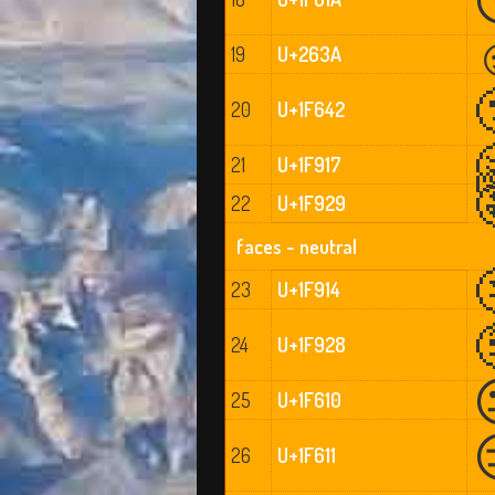
19
U+263A
20
U+1F642
21
U+1F917
22
U+1F929
faces - neutral
23
U+1F914
24
U+1F928
25
U+1F610
26
U+1F611