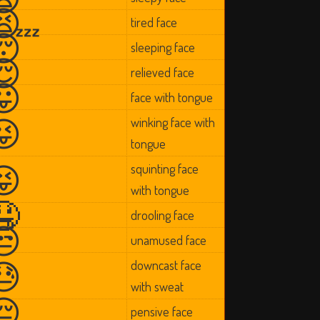
😫
tired face
😴
sleeping face
😌
relieved face
😛
face with tongue
😜
winking face with
tongue
😝
squinting face
with tongue
🤤
drooling face
😒
unamused face
😓
downcast face
with sweat
😔
pensive face