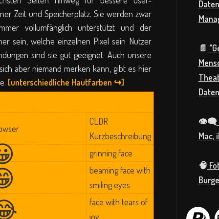
ichsten Seiten hinweg für bessere user-
Daten
er Zeit und Speicherplatz. Sie werden zwar
Mana
mmer vollumfänglich unterstützt und der
her sein, welche einzelnen Pixel sein Nutzer
📄
"G
endungen sind sie gut geeignet. Auch unsere
Mensc
e sich aber niemand merken kann, gibt es hier
Theat
te.
[unterschiedliche Hautfarben ↪]
Daten
CLDR
👁️‍🗨️
owser
Kurzbeschreibung
Mac, 
😀
grinning face
🧠
Fot
😁
beaming face with
Burge
smiling eyes
😂
face with tears of
joy