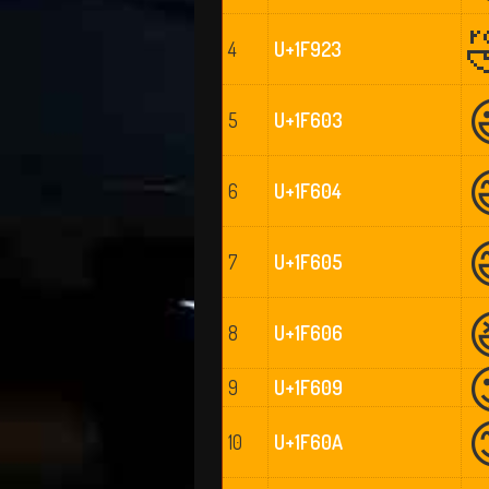
4
U+1F923
5
U+1F603
6
U+1F604
7
U+1F605
8
U+1F606
9
U+1F609
10
U+1F60A