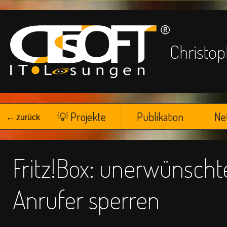
Chris
☁
💡 Projekte
Publikation
Ne
← zurück
Fritz!Box: unerwünscht
Anrufer sperren
█