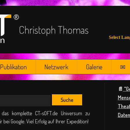
Christoph Thomas
Select La
Publikation
Netzwerk
Galerie
✉
📄
"G
Mensc
Theat
, das komplette CT-sOFT.de Universum zu
Daten
 bei Google. Viel Erfolg auf Ihrer Expedition!