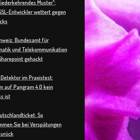
ederkehrendes Muster":
SL-Entwickler wettert gegen
cks
hweiz: Bundesamt für
matik und Telekommunikation
Sharepoint gehackt
Detektor im Praxistest:
 auf Pangram 4.0 kein
s ist
tschlandticket: So
men Sie bei Verspätungen
zurück