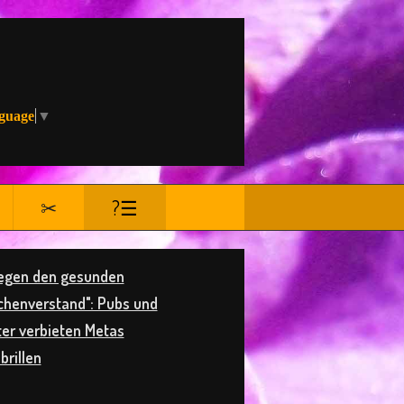
nguage
▼
✂
?☰
egen den gesunden
henverstand": Pubs und
er verbieten Metas
brillen