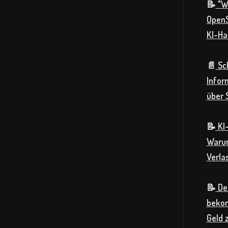
📝
"Wi
OpenS
KI-Ha
📄
Sc
Infor
über 
📝
KI-
Warum
Verlas
📝
Deu
bekom
Geld 